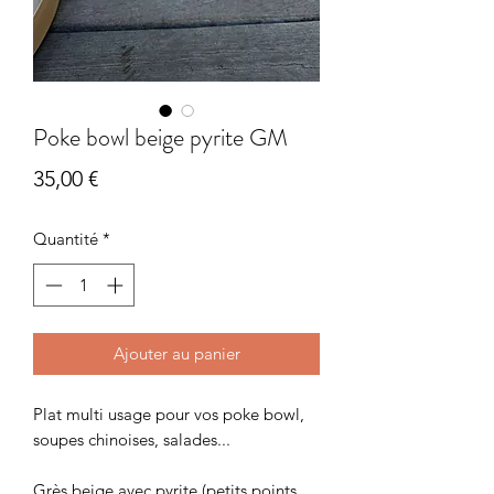
Poke bowl beige pyrite GM
Prix
35,00 €
Quantité
*
Ajouter au panier
Plat multi usage pour vos poke bowl,
soupes chinoises, salades...
Grès beige avec pyrite (petits points